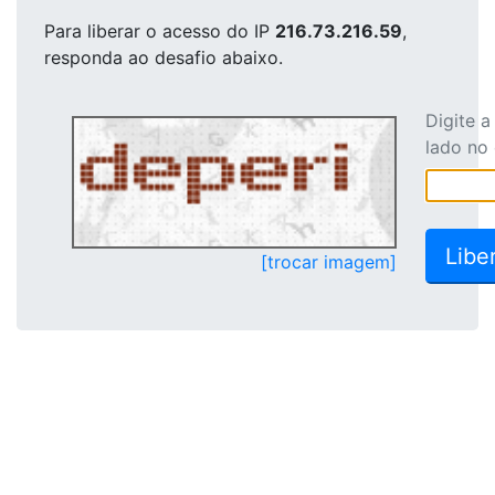
Para liberar o acesso
do IP
216.73.216.59
,
responda ao desafio abaixo.
Digite 
lado no
[trocar imagem]